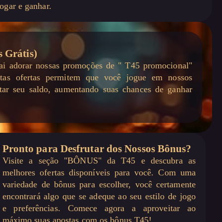
ogar e ganhar.
 Grátis)
vai adorar nossas promoções de " T45 promocional"
stas ofertas permitem que você jogue em nossos
star seu saldo, aumentando suas chances de ganhar
Pronto para Desfrutar dos Nossos Bônus?
Visite a seção "BÔNUS" da T45 e descubra as
melhores ofertas disponíveis para você. Com uma
variedade de bônus para escolher, você certamente
encontrará algo que se adeque ao seu estilo de jogo
e preferências. Comece agora a aproveitar ao
máximo suas apostas com os bônus T45!