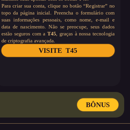
Para criar sua conta, clique no botão “Registrar” no
topo da página inicial. Preencha o formulário com
suas informações pessoais, como nome, e-mail e
data de nascimento. Não se preocupe, seus dados
estão seguros com a
T45
, graças à nossa tecnologia
de criptografia avançada.
VISITE T45
BÔNUS